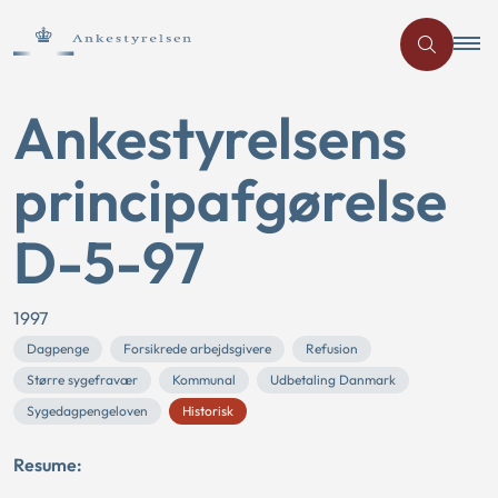
Ankestyrelsens
principafgørelse
D-5-97
1997
Dagpenge
Forsikrede arbejdsgivere
Refusion
Større sygefravær
Kommunal
Udbetaling Danmark
Sygedagpengeloven
Historisk
Resume: