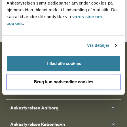
Ankestyrelsen samt tredjeparter anvender cookies på
Journalnummer
hjemmesiden, blandt andet til indsamling af statistik. Du
kan altid ændre dit samtykke via
vores side om
200108-97
cookies
.
Vis detaljer
Ankestyrelsen
Tillad alle cookies
Postadresse:
Nytorv 7, 2. sal
Brug kun nødvendige cookies
9000 Aalborg
Ankestyrelsen Aalborg
Ankestyrelsen København