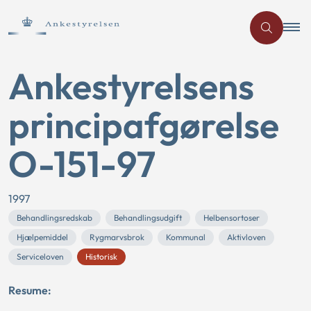
Ankestyrelsens
principafgørelse
O-151-97
1997
Behandlingsredskab
Behandlingsudgift
Helbensortoser
Hjælpemiddel
Rygmarvsbrok
Kommunal
Aktivloven
Serviceloven
Historisk
Resume: