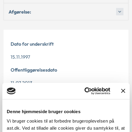
Afgørelse:
Dato for underskrift
15.11.1997
Offentliggørelsesdato
11.07.2013
Denne principafgørelse er kasseret den 1. august
2019, da den ikke længere har vejledningsværdi.
Denne hjemmeside bruger cookies
Paragraf
Vi bruger cookies til at forbedre brugeroplevelsen på
ast.dk. Ved at tillade alle cookies giver du samtykke til, at
§ 112 § 58