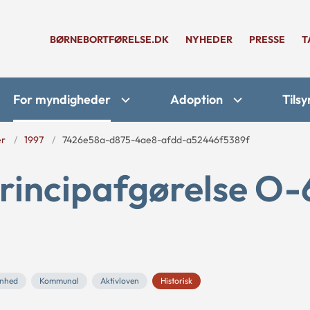
BØRNEBORTFØRELSE.DK
NYHEDER
PRESSE
T
For myndigheder
Adoption
Tilsy
er
1997
7426e58a-d875-4ae8-afdd-a52446f5389f
rincipafgørelse O-
enhed
Kommunal
Aktivloven
Historisk