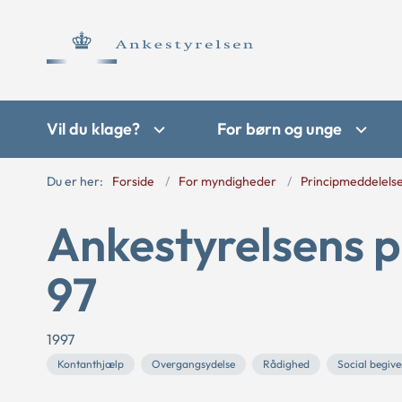
Vil du klage?
For børn og unge
Du er her:
Forside
For myndigheder
Principmeddelels
Ankestyrelsens p
97
1997
Kontanthjælp
Overgangsydelse
Rådighed
Social begiv