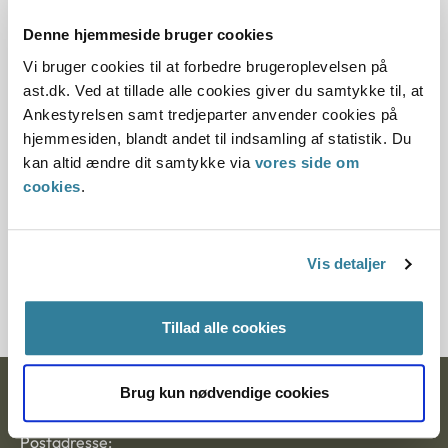
15.12.1997
Denne hjemmeside bruger cookies
Offentliggørelsesdato
Vi bruger cookies til at forbedre brugeroplevelsen på
ast.dk. Ved at tillade alle cookies giver du samtykke til, at
12.07.2013
Ankestyrelsen samt tredjeparter anvender cookies på
hjemmesiden, blandt andet til indsamling af statistik. Du
Paragraf
kan altid ændre dit samtykke via
vores side om
cookies
.
§ 45 § 43 § 44
Journalnummer
Vis detaljer
200443-97
Tillad alle cookies
Brug kun nødvendige cookies
Ankestyrelsen
Postadresse: