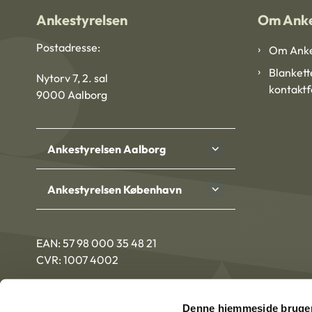
Ankestyrelsen
Om Anke
Postadresse:
Om Anke
Blankett
Nytorv 7, 2. sal
kontakt
9000 Aalborg
Ankestyrelsen Aalborg
Ankestyrelsen København
EAN: 57 98 000 35 48 21
CVR: 1007 4002
Denne hjemmeside bruger