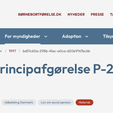
BØRNEBORTFØRELSE.DK
NYHEDER
PRESSE
T
For myndigheder
Adoption
Tilsy
er
1997
bd51c60a-298b-41ac-a0ca-d20e9147bc6b
rincipafgørelse P-
Udbetaling Danmark
Lov om social pension
Historisk