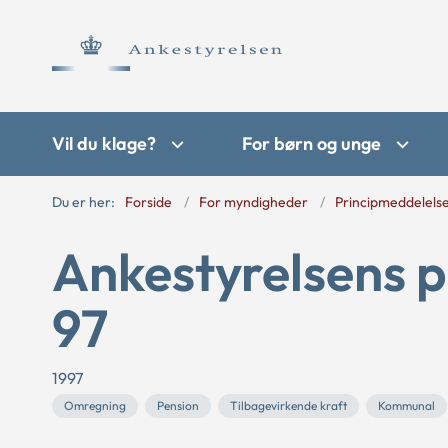
Vil du klage?
For børn og unge
Du er her:
Forside
For myndigheder
Principmeddelels
Ankestyrelsens p
97
1997
Omregning
Pension
Tilbagevirkende kraft
Kommunal