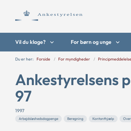
Vil du klage?
For børn og unge
Du er her:
Forside
For myndigheder
Principmeddelels
Ankestyrelsens p
97
1997
Arbejdsløshedsdagpenge
Beregning
Kontanthjælp
Over