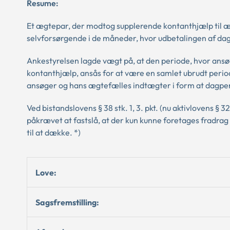
Resume:
Et ægtepar, der modtog supplerende kontanthjælp til 
selvforsørgende i de måneder, hvor udbetalingen af da
Ankestyrelsen lagde vægt på, at den periode, hvor ans
kontanthjælp, ansås for at være en samlet ubrudt period
ansøger og hans ægtefælles indtægter i form at dagpe
Ved bistandslovens § 38 stk. 1, 3. pkt. (nu aktivlovens § 
påkrævet at fastslå, at der kun kunne foretages fradra
til at dække. *)
Love:
Sagsfremstilling: