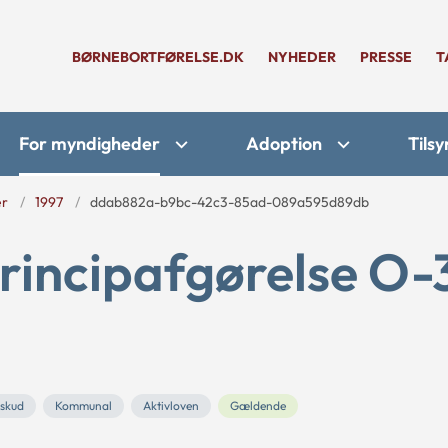
BØRNEBORTFØRELSE.DK
NYHEDER
PRESSE
T
For myndigheder
Adoption
Tilsy
er
1997
ddab882a-b9bc-42c3-85ad-089a595d89db
rincipafgørelse O-
skud
Kommunal
Aktivloven
Gældende