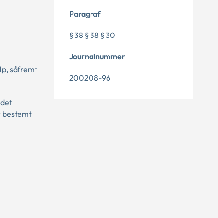
Paragraf
§ 38 § 38 § 30
Journalnummer
lp, såfremt
200208-96
 det
ar bestemt