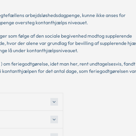
ægtefællens arbejdsløshedsdagpenge, kunne ikke anses for
gpenge oversteg kontanthjælps niveauet.
øger som følge af den sociale begivenhed modtog supplerende
e, hvor der alene var grundlag for bevilling af supplerende hjæ
nge lå under kontanthjælpsniveauet.
32 ) om feriegodtgørelse, idet man her, rent undtagelsesvis, fandt
g i kontanthjælpen for det antal dage, som feriegodtgørelsen v