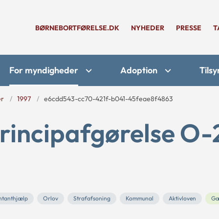
BØRNEBORTFØRELSE.DK
NYHEDER
PRESSE
T
For myndigheder
Adoption
Tilsy
er
1997
e6cdd543-cc70-421f-b041-45feae8f4863
rincipafgørelse O-
ntanthjælp
Orlov
Strafafsoning
Kommunal
Aktivloven
Gæ