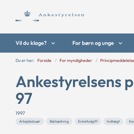
Vil du klage?
For børn og unge
Du er her:
Forside
For myndigheder
Principmeddelels
Ankestyrelsens p
97
1997
Arbejdsdusør
Beklædning
Enkeltudgift
Indtægt
Ko