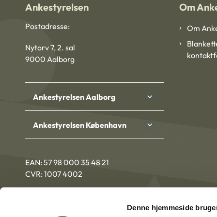
Ankestyrelsen
Om Anke
Postadresse:
Om Anke
Blankett
Nytorv 7, 2. sal
kontakt
9000 Aalborg
Ankestyrelsen Aalborg
Ankestyrelsen København
EAN: 57 98 000 35 48 21
CVR: 1007 4002
Denne hjemmeside bruger