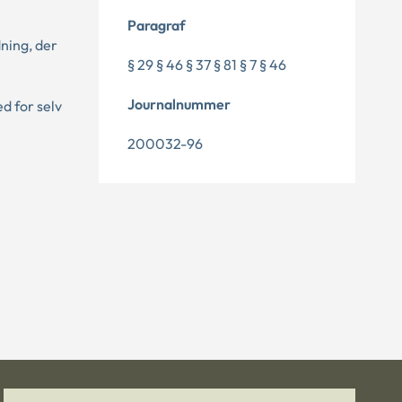
Paragraf
ning, der
§ 29 § 46 § 37 § 81 § 7 § 46
Journalnummer
d for selv
200032-96