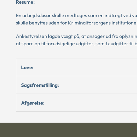
Resume:
En arbejdsdusør skulle medtages som en indtægt ved vur
skulle benyttes uden for Kriminalforsorgens institutione
Ankestyrelsen lagde vægt på, at ansøger ud fra oplysn
at spare op til forudsigelige udgifter, som fx udgifter ti
Love:
Sagsfremstilling:
Afgørelse: