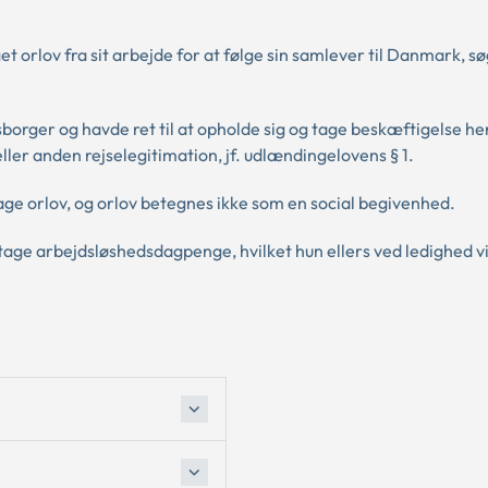
t orlov fra sit arbejde for at følge sin samlever til Danmark, sø
orger og havde ret til at opholde sig og tage beskæftigelse her
ller anden rejselegitimation, jf. udlændingelovens § 1.
age orlov, og orlov betegnes ikke som en social begivenhed.
tage arbejdsløshedsdagpenge, hvilket hun ellers ved ledighed v