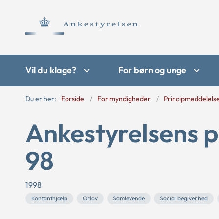
Vil du klage?
For børn og unge
Du er her:
Forside
For myndigheder
Principmeddelels
Ankestyrelsens p
98
1998
Kontanthjælp
Orlov
Samlevende
Social begivenhed