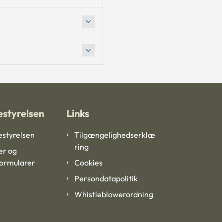
styrelsen
Links
styrelsen
Tilgængelighedserklæ
ring
er og
formularer
Cookies
Persondatapolitik
Whistleblowerordning