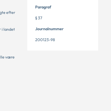
Paragraf
gte efter
§ 37
Journalnummer
 i landet
200123-98
ille være