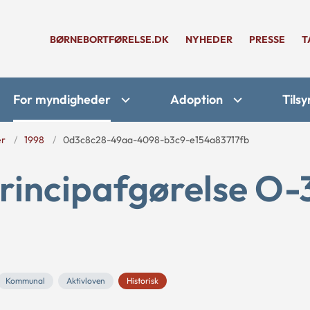
BØRNEBORTFØRELSE.DK
NYHEDER
PRESSE
T
For myndigheder
Adoption
Tilsy
er
1998
0d3c8c28-49aa-4098-b3c9-e154a83717fb
rincipafgørelse O-
Kommunal
Aktivloven
Historisk