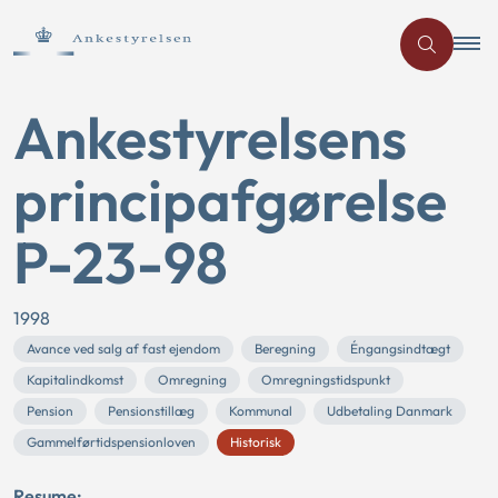
Ankestyrelsens
principafgørelse
P-23-98
1998
Avance ved salg af fast ejendom
Beregning
Éngangsindtægt
Kapitalindkomst
Omregning
Omregningstidspunkt
Pension
Pensionstillæg
Kommunal
Udbetaling Danmark
Gammelførtidspensionloven
Historisk
Resume: