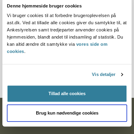
11.07.2013
Denne hjemmeside bruger cookies
Vi bruger cookies til at forbedre brugeroplevelsen på
Denne er principafgørelse er kasseret den 26. marts
ast.dk. Ved at tillade alle cookies giver du samtykke til, at
2019, da der er kommet nye regler på området.
Ankestyrelsen samt tredjeparter anvender cookies på
Paragraf
hjemmesiden, blandt andet til indsamling af statistik. Du
kan altid ændre dit samtykke via
vores side om
§ 32a § 29 § 41 § 38 § 25 § 39 § 28 § 42
cookies
.
Journalnummer
Vis detaljer
201465-97
Tillad alle cookies
Ankestyrelsen
Brug kun nødvendige cookies
Postadresse: