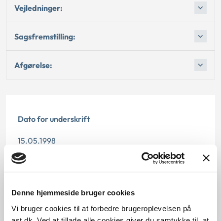
Vejledninger:
Sagsfremstilling:
Afgørelse:
Dato for underskrift
15.05.1998
Offentliggørelsesdato
12.07.2013
Denne hjemmeside bruger cookies
Paragraf
Vi bruger cookies til at forbedre brugeroplevelsen på
ast.dk. Ved at tillade alle cookies giver du samtykke til, at