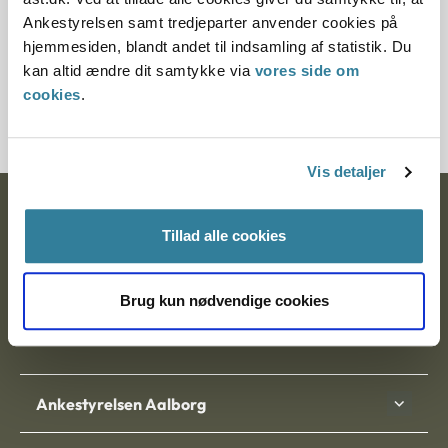
§ 7 § 1 § 8 § 58
Ankestyrelsen samt tredjeparter anvender cookies på
hjemmesiden, blandt andet til indsamling af statistik. Du
Journalnummer
kan altid ændre dit samtykke via
vores side om
cookies
.
200336-97
Vis detaljer
Ankestyrelsen
Tillad alle cookies
Postadresse:
Brug kun nødvendige cookies
Nytorv 7, 2. sal
9000 Aalborg
Ankestyrelsen Aalborg