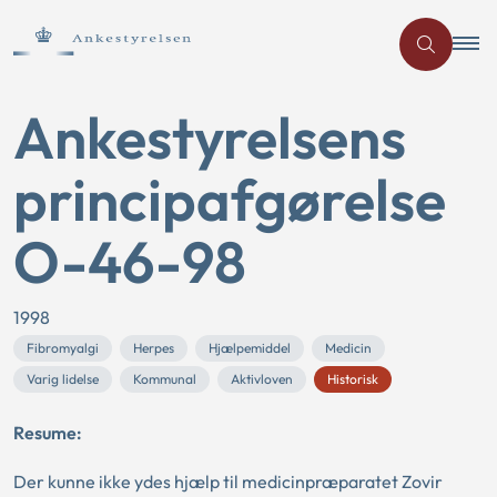
Ankestyrelsens
principafgørelse
O-46-98
1998
Fibromyalgi
Herpes
Hjælpemiddel
Medicin
Varig lidelse
Kommunal
Aktivloven
Historisk
Resume:
Der kunne ikke ydes hjælp til medicinpræparatet Zovir