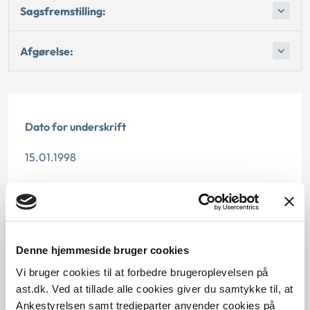
Sagsfremstilling:
Afgørelse:
Dato for underskrift
15.01.1998
Offentliggørelsesdato
10.07.2013
Paragraf
Denne hjemmeside bruger cookies
Vi bruger cookies til at forbedre brugeroplevelsen på
§ 24
ast.dk. Ved at tillade alle cookies giver du samtykke til, at
Ankestyrelsen samt tredjeparter anvender cookies på
Journalnummer