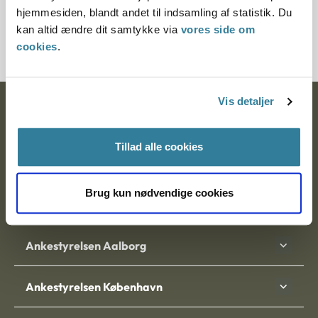
hjemmesiden, blandt andet til indsamling af statistik. Du
kan altid ændre dit samtykke via
vores side om
200509-97
cookies
.
Vis detaljer
Ankestyrelsen
Postadresse:
Tillad alle cookies
Nytorv 7, 2. sal
9000 Aalborg
Brug kun nødvendige cookies
Ankestyrelsen Aalborg
Ankestyrelsen København