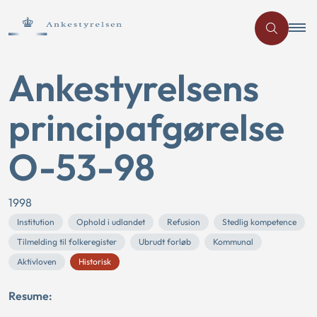
Ankestyrelsens
principafgørelse
O-53-98
1998
Institution
Ophold i udlandet
Refusion
Stedlig kompetence
Tilmelding til folkeregister
Ubrudt forløb
Kommunal
Aktivloven
Historisk
Resume: