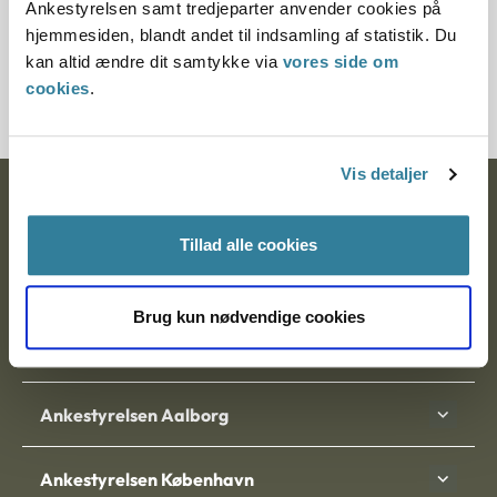
Ankestyrelsen samt tredjeparter anvender cookies på
Journalnummer
hjemmesiden, blandt andet til indsamling af statistik. Du
kan altid ændre dit samtykke via
vores side om
201728-96
cookies
.
Vis detaljer
Ankestyrelsen
Tillad alle cookies
Postadresse:
Nytorv 7, 2. sal
Brug kun nødvendige cookies
9000 Aalborg
Ankestyrelsen Aalborg
Ankestyrelsen København