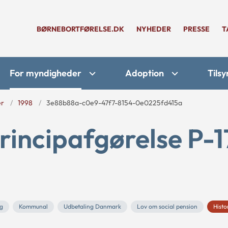
BØRNEBORTFØRELSE.DK
NYHEDER
PRESSE
T
For myndigheder
Adoption
Tilsy
er
1998
3e88b88a-c0e9-47f7-8154-0e0225fd415a
rincipafgørelse P-1
æg
Kommunal
Udbetaling Danmark
Lov om social pension
Histo