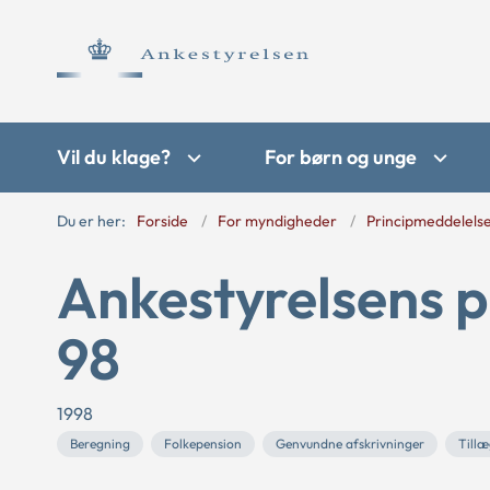
Vil du klage?
For børn og unge
Du er her:
Forside
For myndigheder
Principmeddelels
Ankestyrelsens p
98
1998
Beregning
Folkepension
Genvundne afskrivninger
Till