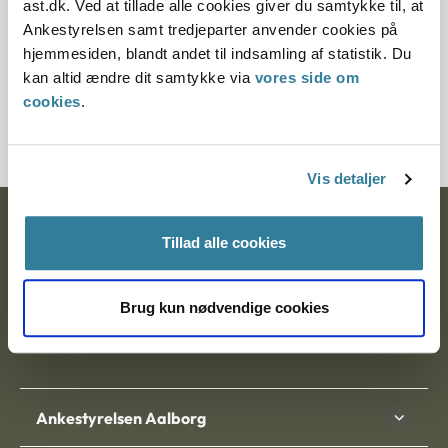
ast.dk. Ved at tillade alle cookies giver du samtykke til, at
§ 2 § 52 § 33 § 36a § 65 § 1 § 35
Ankestyrelsen samt tredjeparter anvender cookies på
hjemmesiden, blandt andet til indsamling af statistik. Du
Journalnummer
kan altid ændre dit samtykke via
vores side om
cookies
.
400343-97
Vis detaljer
Ankestyrelsen
Tillad alle cookies
Postadresse:
Brug kun nødvendige cookies
Nytorv 7, 2. sal
9000 Aalborg
Ankestyrelsen Aalborg