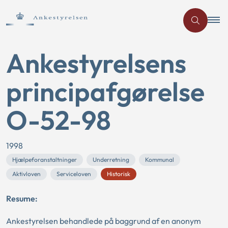
Ankestyrelsens
principafgørelse
O-52-98
1998
Hjælpeforanstaltninger
Underretning
Kommunal
Aktivloven
Serviceloven
Historisk
Resume:
Ankestyrelsen behandlede på baggrund af en anonym