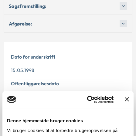
Sagsfremstilling:
Afgørelse:
Dato for underskrift
15.05.1998
Offentliggørelsesdato
11.07.2013
Denne principafgørelse er kasseret den 7. maj 2019,
da den ikke længere har vejledningsværdi.
Denne hjemmeside bruger cookies
Vi bruger cookies til at forbedre brugeroplevelsen på
Paragraf