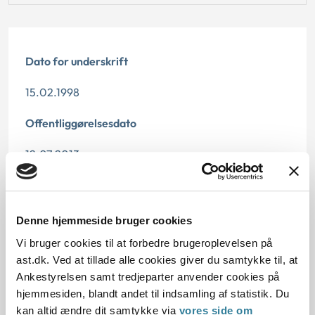
Dato for underskrift
15.02.1998
Offentliggørelsesdato
12.07.2013
Paragraf
§ 67 § 11 § 46b
Denne hjemmeside bruger cookies
Vi bruger cookies til at forbedre brugeroplevelsen på
Journalnummer
ast.dk. Ved at tillade alle cookies giver du samtykke til, at
Ankestyrelsen samt tredjeparter anvender cookies på
200321-96
hjemmesiden, blandt andet til indsamling af statistik. Du
kan altid ændre dit samtykke via
vores side om