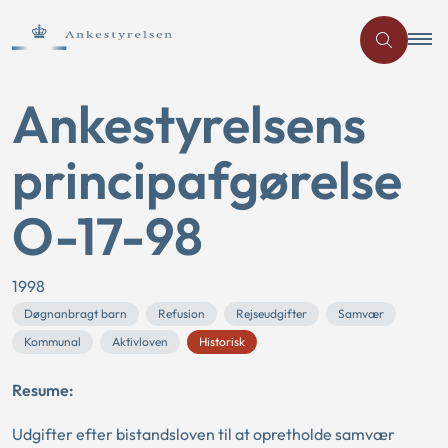
Ankestyrelsens
principafgørelse
O-17-98
1998
Døgnanbragt barn
Refusion
Rejseudgifter
Samvær
Kommunal
Aktivloven
Historisk
Resume:
Udgifter efter bistandsloven til at opretholde samvær