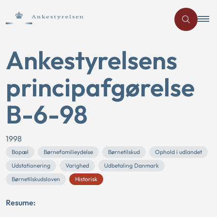
Ankestyrelsens
principafgørelse
B-6-98
1998
Bopæl
Børnefamilieydelse
Børnetilskud
Ophold i udlandet
Udstationering
Varighed
Udbetaling Danmark
Børnetilskudsloven
Historisk
Resume: