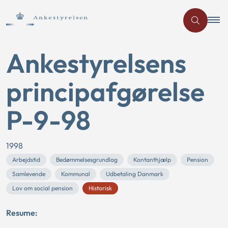
Ankestyrelsens
principafgørelse
P-9-98
1998
Arbejdstid
Bedømmelsesgrundlag
Kontanthjælp
Pension
Samlevende
Kommunal
Udbetaling Danmark
Lov om social pension
Historisk
Resume: