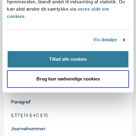
hjemmesiden, blandt andet til indsamling af statistik. Du
kan altid ændre dit samtykke via
vores side om
Afgørelse:
cookies
.
Vis detaljer
Dato for underskrift
Tillad alle cookies
15.04.1998
Offentliggørelsesdato
Brug kun nødvendige cookies
12.07.2013
Paragraf
§ 37 § 14 § 40 § 15
Journalnummer