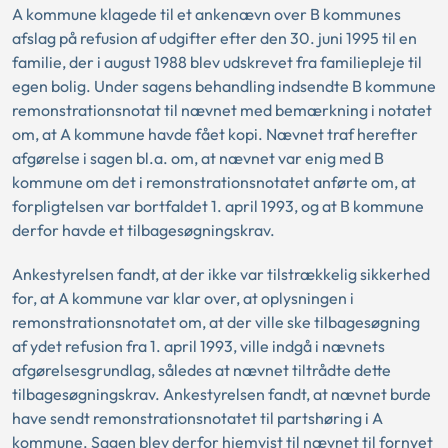
A kommune klagede til et ankenævn over B kommunes
afslag på refusion af udgifter efter den 30. juni 1995 til en
familie, der i august 1988 blev udskrevet fra familiepleje til
egen bolig. Under sagens behandling indsendte B kommune
remonstrationsnotat til nævnet med bemærkning i notatet
om, at A kommune havde fået kopi. Nævnet traf herefter
afgørelse i sagen bl.a. om, at nævnet var enig med B
kommune om det i remonstrationsnotatet anførte om, at
forpligtelsen var bortfaldet 1. april 1993, og at B kommune
derfor havde et tilbagesøgningskrav.
Ankestyrelsen fandt, at der ikke var tilstrækkelig sikkerhed
for, at A kommune var klar over, at oplysningen i
remonstrationsnotatet om, at der ville ske tilbagesøgning
af ydet refusion fra 1. april 1993, ville indgå i nævnets
afgørelsesgrundlag, således at nævnet tiltrådte dette
tilbagesøgningskrav. Ankestyrelsen fandt, at nævnet burde
have sendt remonstrationsnotatet til partshøring i A
kommune. Sagen blev derfor hjemvist til nævnet til fornyet