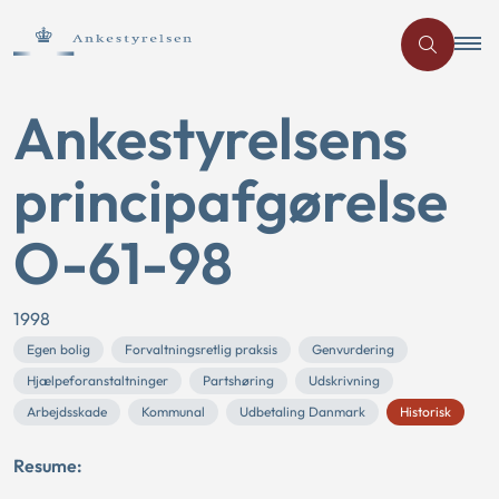
Ankestyrelsens
principafgørelse
O-61-98
1998
Egen bolig
Forvaltningsretlig praksis
Genvurdering
Hjælpeforanstaltninger
Partshøring
Udskrivning
Arbejdsskade
Kommunal
Udbetaling Danmark
Historisk
Resume: