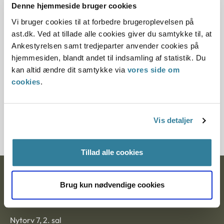
Denne hjemmeside bruger cookies
Offentliggørelsesdato
Vi bruger cookies til at forbedre brugeroplevelsen på
12.07.2013
ast.dk. Ved at tillade alle cookies giver du samtykke til, at
Ankestyrelsen samt tredjeparter anvender cookies på
Paragraf
hjemmesiden, blandt andet til indsamling af statistik. Du
kan altid ændre dit samtykke via
vores side om
§ 19
cookies
.
Journalnummer
201282-97
Vis detaljer
Tillad alle cookies
Ankestyrelsen
Brug kun nødvendige cookies
Postadresse:
Nytorv 7, 2. sal