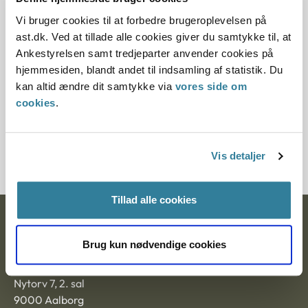
Vi bruger cookies til at forbedre brugeroplevelsen på
12.07.2013
ast.dk. Ved at tillade alle cookies giver du samtykke til, at
Ankestyrelsen samt tredjeparter anvender cookies på
Paragraf
hjemmesiden, blandt andet til indsamling af statistik. Du
§ 93 § 41 § 10
kan altid ændre dit samtykke via
vores side om
cookies
.
Journalnummer
200249-98
Vis detaljer
Tillad alle cookies
Ankestyrelsen
Brug kun nødvendige cookies
Postadresse:
Nytorv 7, 2. sal
9000 Aalborg