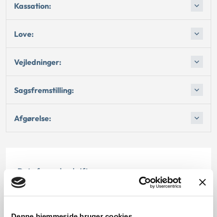
Kassation:
Love:
Vejledninger:
Sagsfremstilling:
Afgørelse:
Dato for underskrift
15.02.1998
Offentliggørelsesdato
Denne hjemmeside bruger cookies