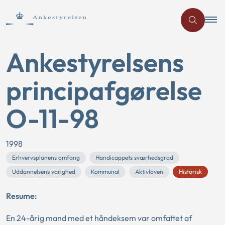
Ankestyrelsens
principafgørelse
O-11-98
1998
Erhvervsplanens omfang
Handicappets sværhedsgrad
Uddannelsens varighed
Kommunal
Aktivloven
Historisk
Resume:
En 24-årig mand med et håndeksem var omfattet af