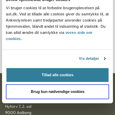
Vi bruger cookies til at forbedre brugeroplevelsen på
12.07.2013
ast.dk. Ved at tillade alle cookies giver du samtykke til, at
Ankestyrelsen samt tredjeparter anvender cookies på
Paragraf
hjemmesiden, blandt andet til indsamling af statistik. Du
§ 45 § 43 § 44
kan altid ændre dit samtykke via
vores side om
cookies
.
Journalnummer
201024-97
Vis detaljer
Tillad alle cookies
Ankestyrelsen
Brug kun nødvendige cookies
Postadresse:
Nytorv 7, 2. sal
9000 Aalborg