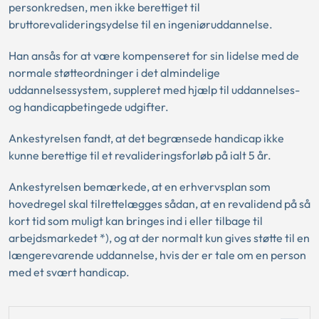
personkredsen, men ikke berettiget til
bruttorevalideringsydelse til en ingeniøruddannelse.
Han ansås for at være kompenseret for sin lidelse med de
normale støtteordninger i det almindelige
uddannelsessystem, suppleret med hjælp til uddannelses-
og handicapbetingede udgifter.
Ankestyrelsen fandt, at det begrænsede handicap ikke
kunne berettige til et revalideringsforløb på ialt 5 år.
Ankestyrelsen bemærkede, at en erhvervsplan som
hovedregel skal tilrettelægges sådan, at en revalidend på så
kort tid som muligt kan bringes ind i eller tilbage til
arbejdsmarkedet *), og at der normalt kun gives støtte til en
længerevarende uddannelse, hvis der er tale om en person
med et svært handicap.