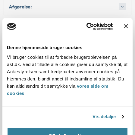
Afgørelse:
Dato for underskrift
Denne hjemmeside bruger cookies
15.04.1998
Vi bruger cookies til at forbedre brugeroplevelsen på
ast.dk. Ved at tillade alle cookies giver du samtykke til, at
Offentliggørelsesdato
Ankestyrelsen samt tredjeparter anvender cookies på
hjemmesiden, blandt andet til indsamling af statistik. Du
11.07.2013
kan altid ændre dit samtykke via
vores side om
Denne principafgørelse er kasseret den 4. juni 2019,
cookies
.
da der er kommet nye regler på området den
1.7.1998.
Vis detaljer
Paragraf
§ 5 § 45 § 43 § 1 § 51 § 46b § 44 § 3