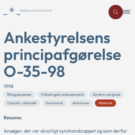
Ankestyrelsens
principafgørelse
O-35-98
1998
Bifagseksamen
Folketingets ombudsmand
Kortere varighed
Ophold i udlandet
Kommunal
Aktivloven
Historisk
Resume:
Ansøger, der var alvorligt synshandicappet og som derfor