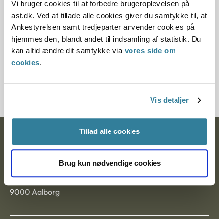
Vi bruger cookies til at forbedre brugeroplevelsen på
ast.dk. Ved at tillade alle cookies giver du samtykke til, at
Paragraf
Ankestyrelsen samt tredjeparter anvender cookies på
§ 33 § 11 § 10
hjemmesiden, blandt andet til indsamling af statistik. Du
kan altid ændre dit samtykke via
vores side om
Journalnummer
cookies
.
200574-98
Vis detaljer
Tillad alle cookies
Ankestyrelsen
Postadresse:
Brug kun nødvendige cookies
Nytorv 7, 2. sal
9000 Aalborg