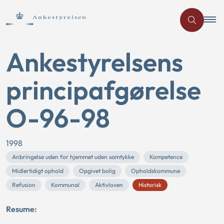
Ankestyrelsens
principafgørelse
O-96-98
1998
Anbringelse uden for hjemmet uden samtykke
Kompetence
Midlertidigt ophold
Opgivet bolig
Opholdskommune
Refusion
Kommunal
Aktivloven
Historisk
Resume: