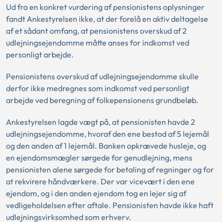
Ud fra en konkret vurdering af pensionistens oplysninger
fandt Ankestyrelsen ikke, at der forelå en aktiv deltagelse
af et sådant omfang, at pensionistens overskud af 2
udlejningsejendomme måtte anses for indkomst ved
personligt arbejde.
Pensionistens overskud af udlejningsejendomme skulle
derfor ikke medregnes som indkomst ved personligt
arbejde ved beregning af folkepensionens grundbeløb.
Ankestyrelsen lagde vægt på, at pensionisten havde 2
udlejningsejendomme, hvoraf den ene bestod af 5 lejemål
og den anden af 1 lejemål. Banken opkrævede husleje, og
en ejendomsmægler sørgede for genudlejning, mens
pensionisten alene sørgede for betaling af regninger og for
at rekvirere håndværkere. Der var vicevært i den ene
ejendom, og i den anden ejendom tog en lejer sig af
vedligeholdelsen efter aftale. Pensionisten havde ikke haft
udlejningsvirksomhed som erhverv.