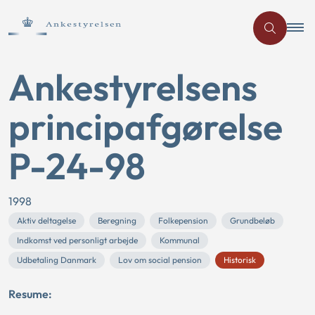
Ankestyrelsens
principafgørelse
P-24-98
1998
Aktiv deltagelse
Beregning
Folkepension
Grundbeløb
Indkomst ved personligt arbejde
Kommunal
Udbetaling Danmark
Lov om social pension
Historisk
Resume: