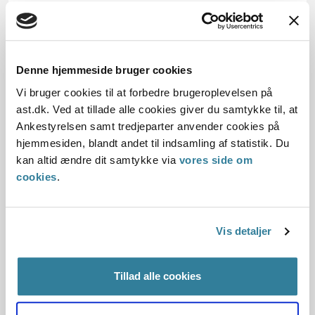
15.09.1998
Offentliggørelsesdato
Denne hjemmeside bruger cookies
11.07.2013
Vi bruger cookies til at forbedre brugeroplevelsen på
Denne principmeddelelse er kasseret den 9.
ast.dk. Ved at tillade alle cookies giver du samtykke til, at
november 2022, da den er indarbejdet i
Ankestyrelsen samt tredjeparter anvender cookies på
principmeddelelse 34-22.
hjemmesiden, blandt andet til indsamling af statistik. Du
kan altid ændre dit samtykke via
vores side om
Link til gældende afgørelse
cookies
.
Paragraf
§ 27 § 33 § 42
Vis detaljer
Journalnummer
Tillad alle cookies
201468-97