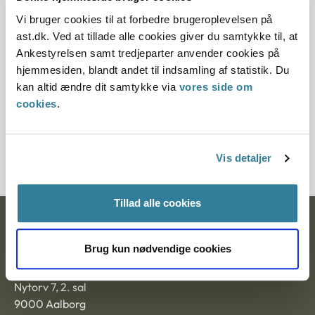
Denne principafgørelse er kasseret den 25. juni
Vi bruger cookies til at forbedre brugeroplevelsen på
2019, da den ikke længere har vejledningsværdi.
ast.dk. Ved at tillade alle cookies giver du samtykke til, at
Paragraf
Ankestyrelsen samt tredjeparter anvender cookies på
hjemmesiden, blandt andet til indsamling af statistik. Du
§ 16 § 14 § 17
kan altid ændre dit samtykke via
vores side om
cookies
.
Journalnummer
200470-98
Vis detaljer
Tillad alle cookies
Ankestyrelsen
Brug kun nødvendige cookies
Postadresse:
Nytorv 7, 2. sal
9000 Aalborg