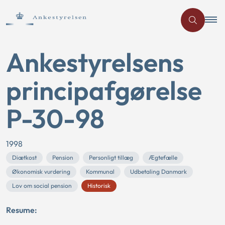
Ankestyrelsens
principafgørelse
P-30-98
1998
Diætkost
Pension
Personligt tillæg
Ægtefælle
Økonomisk vurdering
Kommunal
Udbetaling Danmark
Lov om social pension
Historisk
Resume: