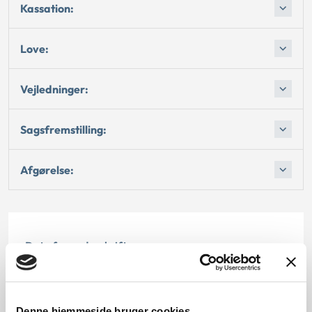
Kassation:
Love:
Vejledninger:
Sagsfremstilling:
Afgørelse:
Dato for underskrift
15.12.1998
Offentliggørelsesdato
Denne hjemmeside bruger cookies