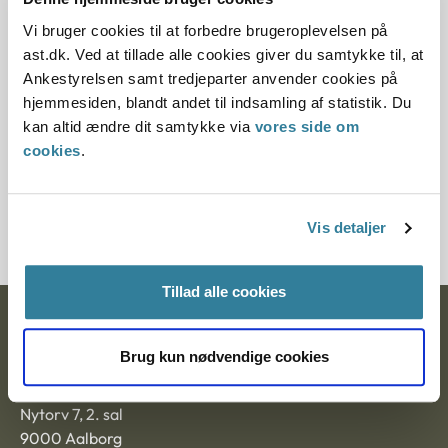
Vi bruger cookies til at forbedre brugeroplevelsen på
12.07.2013
ast.dk. Ved at tillade alle cookies giver du samtykke til, at
Ankestyrelsen samt tredjeparter anvender cookies på
Paragraf
hjemmesiden, blandt andet til indsamling af statistik. Du
§ 10 § 58
kan altid ændre dit samtykke via
vores side om
cookies
.
Journalnummer
201812-97
Vis detaljer
Tillad alle cookies
Ankestyrelsen
Brug kun nødvendige cookies
Postadresse:
Nytorv 7, 2. sal
9000 Aalborg