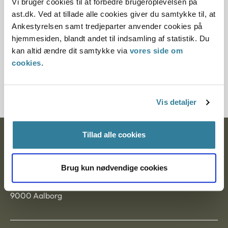
Vi bruger cookies til at forbedre brugeroplevelsen på
Paragraf
ast.dk. Ved at tillade alle cookies giver du samtykke til, at
Ankestyrelsen samt tredjeparter anvender cookies på
§ 20 § 30 § 34
hjemmesiden, blandt andet til indsamling af statistik. Du
kan altid ændre dit samtykke via
vores side om
Journalnummer
cookies
.
104880-96109278-96
Vis detaljer
Tillad alle cookies
Ankestyrelsen
Postadresse:
Brug kun nødvendige cookies
Nytorv 7, 2. sal
9000 Aalborg