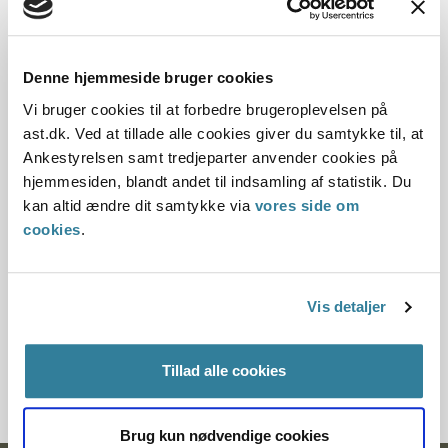
15.06.1998
Offentliggørelsesdato
Denne hjemmeside bruger cookies
11.07.2013
Vi bruger cookies til at forbedre brugeroplevelsen på
ast.dk. Ved at tillade alle cookies giver du samtykke til, at
Denne principafgørelse er kasseret den 7.
Ankestyrelsen samt tredjeparter anvender cookies på
september 2018, da den er erstattet af
hjemmesiden, blandt andet til indsamling af statistik. Du
principafgørelse 46-18.
kan altid ændre dit samtykke via
vores side om
cookies
.
Paragraf
§ 67 § 4 § 15 § 71
Vis detaljer
Journalnummer
200151-98
Tillad alle cookies
Brug kun nødvendige cookies