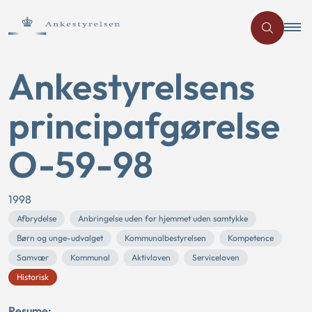
Ankestyrelsens
principafgørelse
O-59-98
1998
Afbrydelse
Anbringelse uden for hjemmet uden samtykke
Børn og unge-udvalget
Kommunalbestyrelsen
Kompetence
Samvær
Kommunal
Aktivloven
Serviceloven
Historisk
Resume: