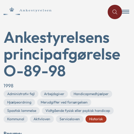
Ankestyrelsens
principafgørelse
O-89-98
1998
Administrativ fejl
Arbejdsgiver
Handicapmedhjælper
Hjælpeordning
Merudgifter ved forsørgelsen
Spastisk lammelse
Vidtgående fysisk eller psykisk handicap
Kommunal
Aktivloven
Serviceloven
Historisk
Resume: