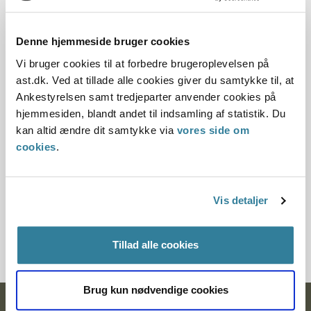
15.09.1998
Offentliggørelsesdato
Denne hjemmeside bruger cookies
11.07.2013
Vi bruger cookies til at forbedre brugeroplevelsen på
ast.dk. Ved at tillade alle cookies giver du samtykke til, at
Denne principafgørelse er kasseret den 9. december
Ankestyrelsen samt tredjeparter anvender cookies på
2014, da den er erstattet af principafgørelse 76-14.
hjemmesiden, blandt andet til indsamling af statistik. Du
kan altid ændre dit samtykke via
vores side om
Paragraf
cookies
.
§ 96 § 48
Vis detaljer
Journalnummer
200926-97
Tillad alle cookies
Brug kun nødvendige cookies