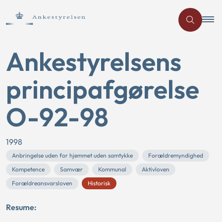
Ankestyrelsens
principafgørelse
O-92-98
1998
Anbringelse uden for hjemmet uden samtykke
Forældremyndighed
Kompetence
Samvær
Kommunal
Aktivloven
Forældreansvarsloven
Historisk
Resume: