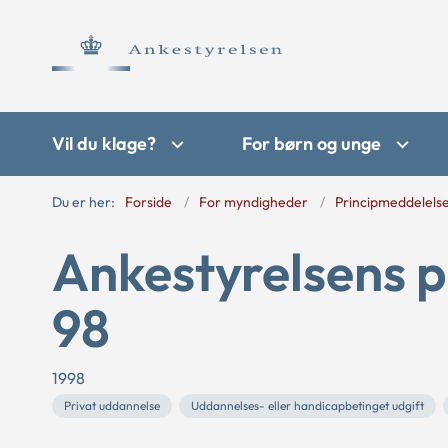
Vil du klage?
For børn og unge
Du er her:
Forside
For myndigheder
Principmeddelels
Ankestyrelsens p
98
1998
Privat uddannelse
Uddannelses- eller handicapbetinget udgift