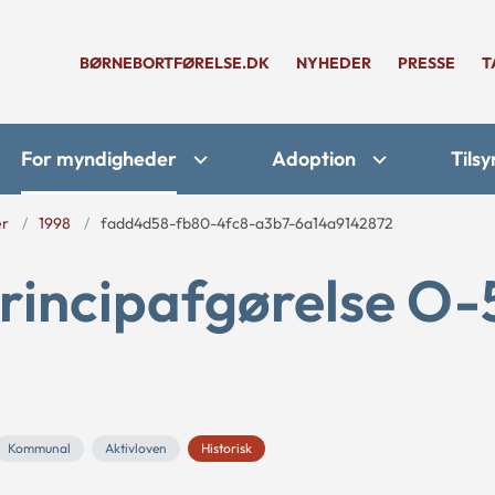
BØRNEBORTFØRELSE.DK
NYHEDER
PRESSE
T
For myndigheder
Adoption
Tilsy
er
1998
fadd4d58-fb80-4fc8-a3b7-6a14a9142872
rincipafgørelse O-
Kommunal
Aktivloven
Historisk