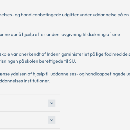
annelses- og handicapbetingede udgifter under uddannelse på en 
unne opnå hjælp efter anden lovgivning til dækning af sine
skole var anerkendt af Indenrigsministeriet på lige fod med de 
isningen på skolen berettigede til SU.
rænse ydelsen af hjælp til uddannelses- og handicapbetingede udg
ddannelses institutioner.