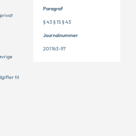
Paragraf
privat
§ 43 § 15 § 43
Journalnummer
201763-97
øvrige
ifter til