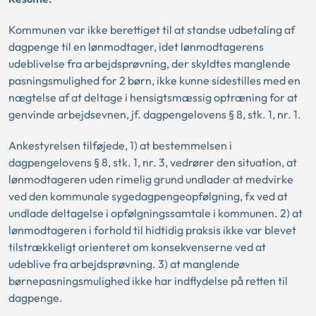
Kommunen var ikke berettiget til at standse udbetaling af
dagpenge til en lønmodtager, idet lønmodtagerens
udeblivelse fra arbejdsprøvning, der skyldtes manglende
pasningsmulighed for 2 børn, ikke kunne sidestilles med en
nægtelse af at deltage i hensigtsmæssig optræning for at
genvinde arbejdsevnen, jf. dagpengelovens § 8, stk. 1, nr. 1.
Ankestyrelsen tilføjede, 1) at bestemmelsen i
dagpengelovens § 8, stk. 1, nr. 3, vedrører den situation, at
lønmodtageren uden rimelig grund undlader at medvirke
ved den kommunale sygedagpengeopfølgning, fx ved at
undlade deltagelse i opfølgningssamtale i kommunen. 2) at
lønmodtageren i forhold til hidtidig praksis ikke var blevet
tilstrækkeligt orienteret om konsekvenserne ved at
udeblive fra arbejdsprøvning. 3) at manglende
børnepasningsmulighed ikke har indflydelse på retten til
dagpenge.