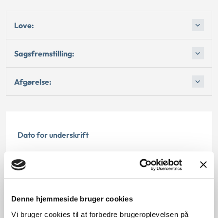
Love:
Sagsfremstilling:
Afgørelse:
Dato for underskrift
15.07.1999
Offentliggørelsesdato
11.07.2013
Denne hjemmeside bruger cookies
Vi bruger cookies til at forbedre brugeroplevelsen på