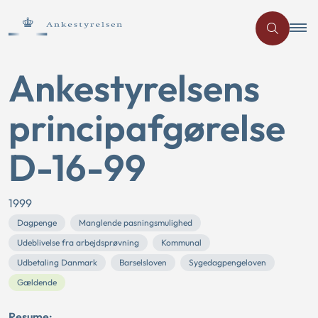
Ankestyrelsens
principafgørelse
D-16-99
1999
Dagpenge
Manglende pasningsmulighed
Udeblivelse fra arbejdsprøvning
Kommunal
Udbetaling Danmark
Barselsloven
Sygedagpengeloven
Gældende
Resume: