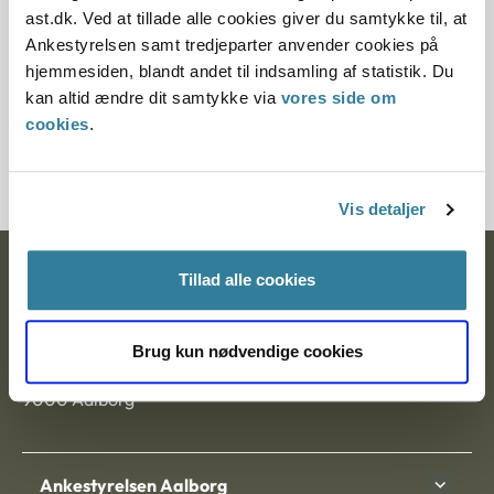
Paragraf
ast.dk. Ved at tillade alle cookies giver du samtykke til, at
Ankestyrelsen samt tredjeparter anvender cookies på
§ 8 § 21
hjemmesiden, blandt andet til indsamling af statistik. Du
kan altid ændre dit samtykke via
vores side om
Journalnummer
cookies
.
700044-99
Vis detaljer
Ankestyrelsen
Tillad alle cookies
Postadresse:
Brug kun nødvendige cookies
Nytorv 7, 2. sal
9000 Aalborg
Ankestyrelsen Aalborg