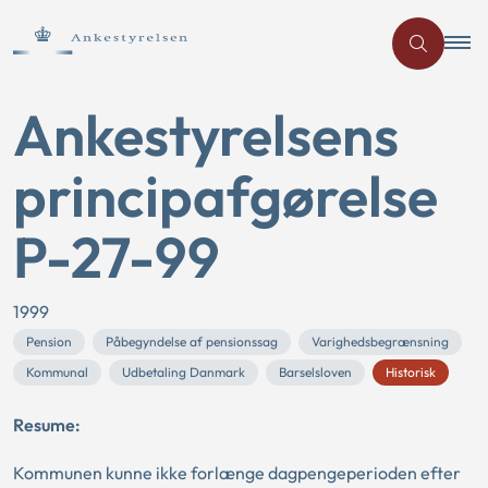
Ankestyrelsens
principafgørelse
P-27-99
1999
Pension
Påbegyndelse af pensionssag
Varighedsbegrænsning
Kommunal
Udbetaling Danmark
Barselsloven
Historisk
Resume:
Kommunen kunne ikke forlænge dagpengeperioden efter