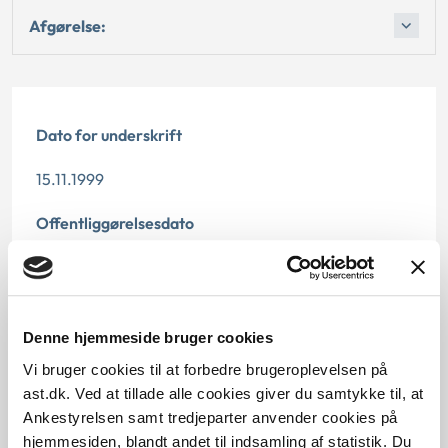
Afgørelse:
Dato for underskrift
15.11.1999
Offentliggørelsesdato
12.07.2013
Paragraf
Denne hjemmeside bruger cookies
§ 20a § 22 § 71
Vi bruger cookies til at forbedre brugeroplevelsen på
ast.dk. Ved at tillade alle cookies giver du samtykke til, at
Journalnummer
Ankestyrelsen samt tredjeparter anvender cookies på
hjemmesiden, blandt andet til indsamling af statistik. Du
600713-99