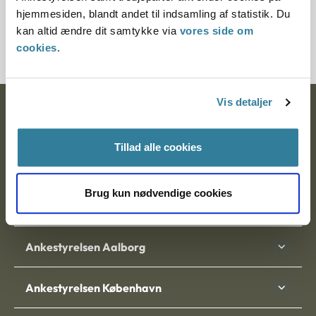
Journalnummer
hjemmesiden, blandt andet til indsamling af statistik. Du
kan altid ændre dit samtykke via
vores side om
201773-98
cookies
.
Vis detaljer
Ankestyrelsen
Postadresse:
Tillad alle cookies
Nytorv 7, 2. sal
9000 Aalborg
Brug kun nødvendige cookies
Ankestyrelsen Aalborg
Ankestyrelsen København