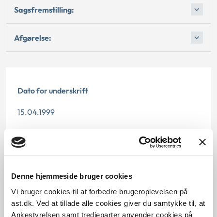
Sagsfremstilling:
Afgørelse:
Dato for underskrift
15.04.1999
Offentliggørelsesdato
12.07.2013
Paragraf
Denne hjemmeside bruger cookies
Vi bruger cookies til at forbedre brugeroplevelsen på
§ 4 § 4 § 42
ast.dk. Ved at tillade alle cookies giver du samtykke til, at
Ankestyrelsen samt tredjeparter anvender cookies på