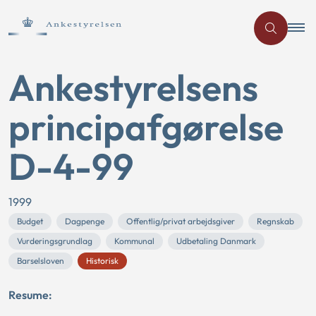
Ankestyrelsens
principafgørelse
D-4-99
1999
Budget
Dagpenge
Offentlig/privat arbejdsgiver
Regnskab
Vurderingsgrundlag
Kommunal
Udbetaling Danmark
Barselsloven
Historisk
Resume: