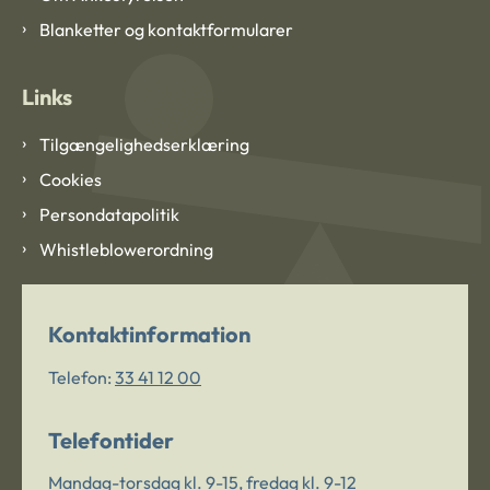
Blanketter og kontaktformularer
Links
Tilgængelighedserklæring
Cookies
Persondatapolitik
Whistleblowerordning
Kontaktinformation
Telefon:
33 41 12 00
Telefontider
Mandag-torsdag kl. 9-15, fredag kl. 9-12