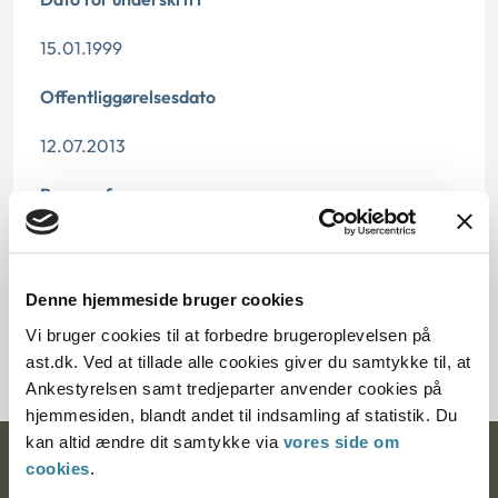
15.01.1999
Offentliggørelsesdato
12.07.2013
Paragraf
§ 3 § 25 § 1 § 138b
Journalnummer
Denne hjemmeside bruger cookies
Vi bruger cookies til at forbedre brugeroplevelsen på
700584-98
ast.dk. Ved at tillade alle cookies giver du samtykke til, at
Ankestyrelsen samt tredjeparter anvender cookies på
hjemmesiden, blandt andet til indsamling af statistik. Du
kan altid ændre dit samtykke via
vores side om
Ankestyrelsen
cookies
.