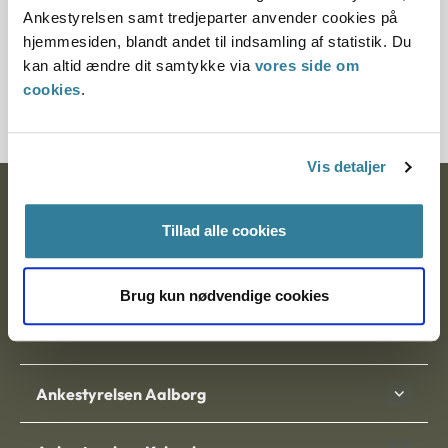
§ 47 § 24 § 37 § 22 § 46 § 49 § 91
Ankestyrelsen samt tredjeparter anvender cookies på
hjemmesiden, blandt andet til indsamling af statistik. Du
Journalnummer
kan altid ændre dit samtykke via
vores side om
cookies
.
200330-99
Vis detaljer
Ankestyrelsen
Tillad alle cookies
Postadresse:
Nytorv 7, 2. sal
Brug kun nødvendige cookies
9000 Aalborg
Ankestyrelsen Aalborg