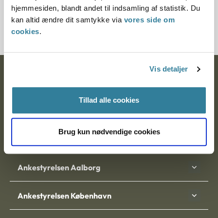
hjemmesiden, blandt andet til indsamling af statistik. Du
300152-99
kan altid ændre dit samtykke via
vores side om
cookies
.
Vis detaljer
Ankestyrelsen
Postadresse:
Tillad alle cookies
Nytorv 7, 2. sal
9000 Aalborg
Brug kun nødvendige cookies
Ankestyrelsen Aalborg
Ankestyrelsen København