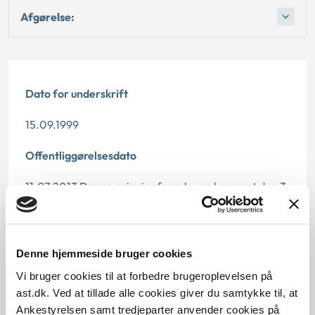
Afgørelse:
Dato for underskrift
15.09.1999
Offentliggørelsesdato
11.07.2013 Denne principafgørelse er kasseret den 3.
marts 2014, da den er erstattet af principafgørelse
11-14.
Paragraf
Denne hjemmeside bruger cookies
Vi bruger cookies til at forbedre brugeroplevelsen på
§ 112 § 16 § 58
ast.dk. Ved at tillade alle cookies giver du samtykke til, at
Ankestyrelsen samt tredjeparter anvender cookies på
Journalnummer