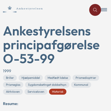
Ankestyrelsens
principafgørelse
O-53-99
1999
Briller
Hjælpemiddel
Medfødt lidelse
Prismedioptrier
Prismeglas
Sygdomsbetinget dobbeltsyn
Kommunal
Aktivloven
Serviceloven
Historisk
Resume: