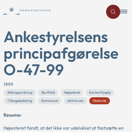
Ankestyrelsens
principafgørelse
O-47-99
1999
Afdragsordning
Bortfald
Højesteret
Kontanthjælp
Tilbagebetaling
Kommunal
Aktivloven
Historisk
Resume:
Højesteret fandt, at det ikke var udelukket at fastsætte en