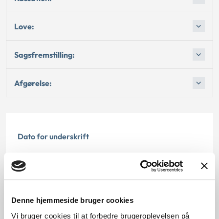
Love:
Sagsfremstilling:
Afgørelse:
Dato for underskrift
15.02.1999
Offentliggørelsesdato
12.07.2013
Denne hjemmeside bruger cookies
Vi bruger cookies til at forbedre brugeroplevelsen på