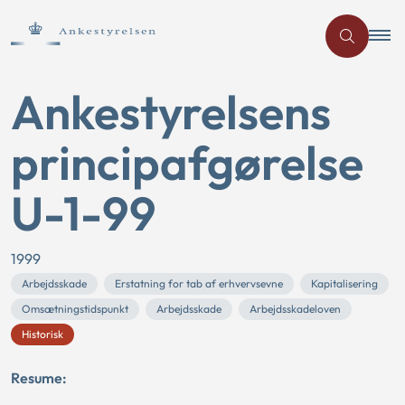
Ankestyrelsens
principafgørelse
U-1-99
1999
Arbejdsskade
Erstatning for tab af erhvervsevne
Kapitalisering
Omsætningstidspunkt
Arbejdsskade
Arbejdsskadeloven
Historisk
Resume: