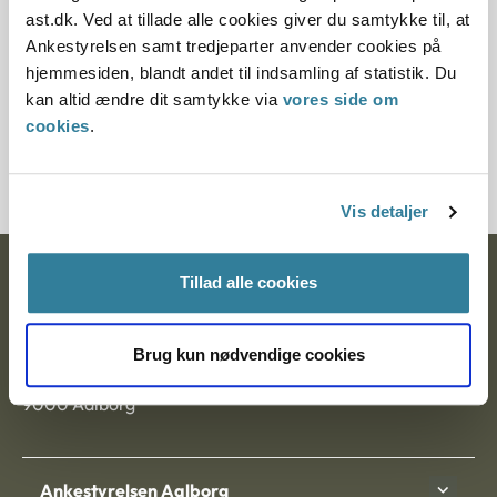
Paragraf
ast.dk. Ved at tillade alle cookies giver du samtykke til, at
Ankestyrelsen samt tredjeparter anvender cookies på
§ 43
hjemmesiden, blandt andet til indsamling af statistik. Du
kan altid ændre dit samtykke via
vores side om
Journalnummer
cookies
.
108590-97
Vis detaljer
Ankestyrelsen
Tillad alle cookies
Postadresse:
Brug kun nødvendige cookies
Nytorv 7, 2. sal
9000 Aalborg
Ankestyrelsen Aalborg