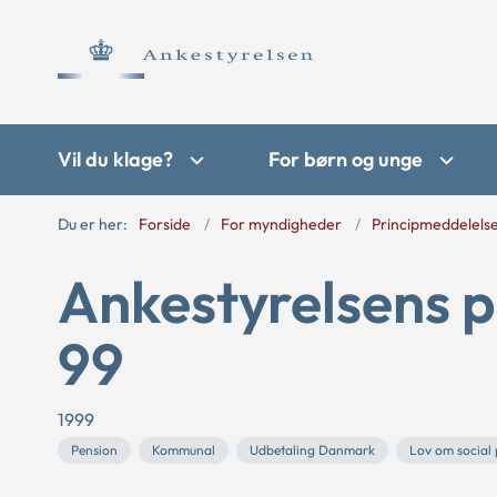
Vil du klage?
For børn og unge
Du er her:
Forside
For myndigheder
Principmeddelels
Ankestyrelsens p
99
1999
Pension
Kommunal
Udbetaling Danmark
Lov om social