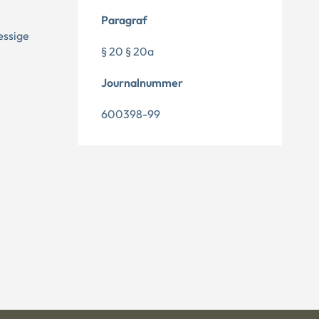
Paragraf
æssige
§ 20 § 20a
Journalnummer
600398-99