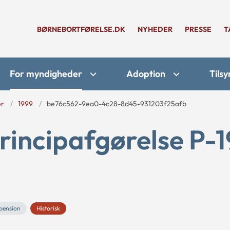
BØRNEBORTFØRELSE.DK
NYHEDER
PRESSE
T
For myndigheder
Adoption
Tilsy
er
1999
be76c562-9ea0-4c28-8d45-931203f25afb
rincipafgørelse P-1
 pension
Historisk