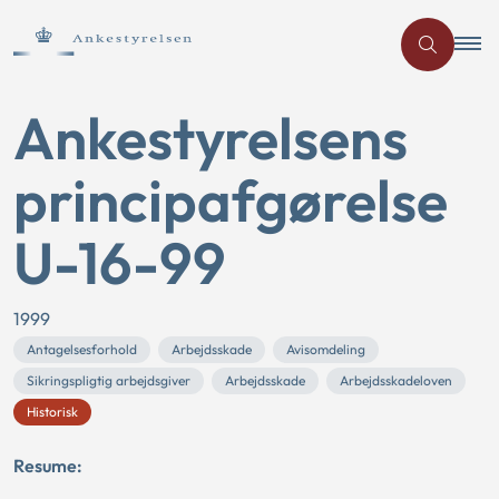
Ankestyrelsens
principafgørelse
U-16-99
1999
Antagelsesforhold
Arbejdsskade
Avisomdeling
Sikringspligtig arbejdsgiver
Arbejdsskade
Arbejdsskadeloven
Historisk
Resume: