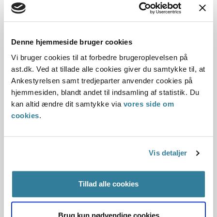
Dato for underskrift
Denne hjemmeside bruger cookies
15.09.1999
Vi bruger cookies til at forbedre brugeroplevelsen på
ast.dk. Ved at tillade alle cookies giver du samtykke til, at
Offentliggørelsesdato
Ankestyrelsen samt tredjeparter anvender cookies på
11.07.2013 Denne principafgørelse er kasseret den 1.
hjemmesiden, blandt andet til indsamling af statistik. Du
maj 2019, da den ikke længere har vejledningsværdi.
kan altid ændre dit samtykke via
vores side om
cookies
.
Paragraf
§ 5 § 1
Vis detaljer
Journalnummer
Tillad alle cookies
101941-99
Brug kun nødvendige cookies