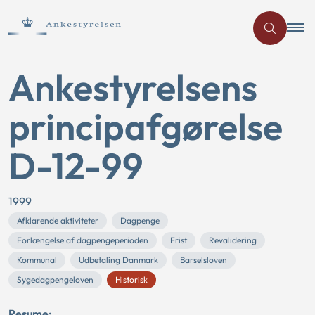
Ankestyrelsens
principafgørelse
D-12-99
1999
Afklarende aktiviteter
Dagpenge
Forlængelse af dagpengeperioden
Frist
Revalidering
Kommunal
Udbetaling Danmark
Barselsloven
Sygedagpengeloven
Historisk
Resume: