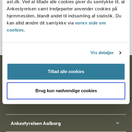
ast.dk. Ved at tillade alle cookies giver du samtykke til, at
§ 14 § 15
Ankestyrelsen samt tredjeparter anvender cookies på
hjemmesiden, blandt andet til indsamling af statistik. Du
Journalnummer
kan altid ændre dit samtykke via
vores side om
cookies
.
201663-98
Vis detaljer
Ankestyrelsen
Tillad alle cookies
Postadresse:
Brug kun nødvendige cookies
Nytorv 7, 2. sal
9000 Aalborg
Ankestyrelsen Aalborg