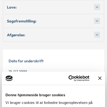
Love:
Sagsfremstilling:
Afgørelse:
Dato for underskrift
15.02.1999
Offentliggørelsesdato
12.07.2013
Denne hjemmeside bruger cookies
Vi bruger cookies til at forbedre brugeroplevelsen på
Paragraf