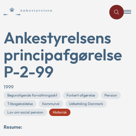
Ankestyrelsens
principafgørelse
P-2-99
1999
Begunstigende forvaltningsakt
Forkert afgørelse
Pension
Tilbagekaldelse
Kommunal
Udbetaling Danmark
Lov om social pension
Historisk
Resume: