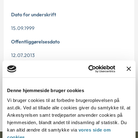
Dato for underskrift
15.09.1999
Offentliggørelsesdato
12.07.2013
Paragraf
§ 10 § 9
Denne hjemmeside bruger cookies
Journalnummer
Vi bruger cookies til at forbedre brugeroplevelsen på
ast.dk. Ved at tillade alle cookies giver du samtykke til, at
108292-98
Ankestyrelsen samt tredjeparter anvender cookies på
hjemmesiden, blandt andet til indsamling af statistik. Du
kan altid ændre dit samtykke via
vores side om
cookies
.