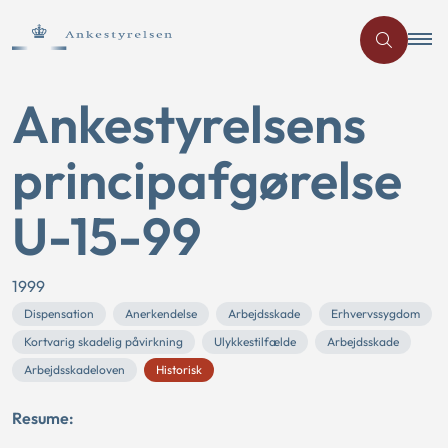
Ankestyrelsens
principafgørelse
U-15-99
1999
Dispensation
Anerkendelse
Arbejdsskade
Erhvervssygdom
Kortvarig skadelig påvirkning
Ulykkestilfælde
Arbejdsskade
Arbejdsskadeloven
Historisk
Resume: