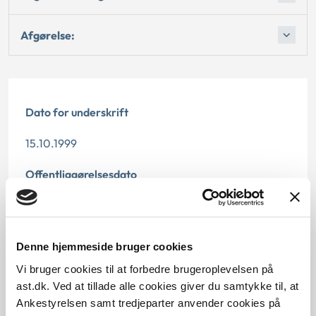
Afgørelse:
Dato for underskrift
15.10.1999
Offentliggørelsesdato
12.07.2013
Paragraf
Denne hjemmeside bruger cookies
§ 13 § 5 § 40 § 15 § 1 § 1
Vi bruger cookies til at forbedre brugeroplevelsen på
ast.dk. Ved at tillade alle cookies giver du samtykke til, at
Journalnummer
Ankestyrelsen samt tredjeparter anvender cookies på