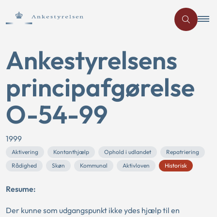
Ankestyrelsens
principafgørelse
O-54-99
1999
Aktivering
Kontanthjælp
Ophold i udlandet
Repatriering
Rådighed
Skøn
Kommunal
Aktivloven
Historisk
Resume:
Der kunne som udgangspunkt ikke ydes hjælp til en