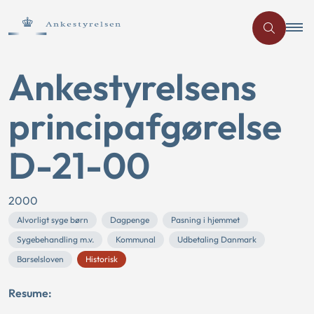
Ankestyrelsens
principafgørelse
D-21-00
2000
Alvorligt syge børn
Dagpenge
Pasning i hjemmet
Sygebehandling m.v.
Kommunal
Udbetaling Danmark
Barselsloven
Historisk
Resume: