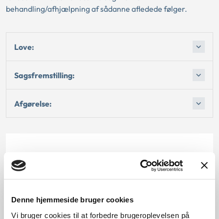
behandling/afhjælpning af sådanne afledede følger.
Love:
Sagsfremstilling:
Afgørelse:
Dato for underskrift
15.08.2000
Offentliggørelsesdato
Denne hjemmeside bruger cookies
Vi bruger cookies til at forbedre brugeroplevelsen på