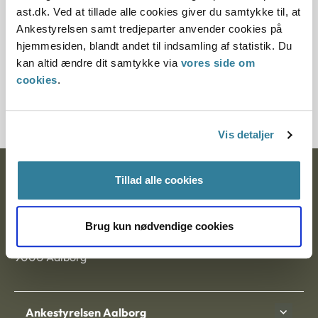
11.07.2013
ast.dk. Ved at tillade alle cookies giver du samtykke til, at
Ankestyrelsen samt tredjeparter anvender cookies på
Paragraf
hjemmesiden, blandt andet til indsamling af statistik. Du
kan altid ændre dit samtykke via
vores side om
§ 1 § 30
cookies
.
Journalnummer J.nr.: 108190-98
Vis detaljer
Ankestyrelsen
Tillad alle cookies
Postadresse:
Brug kun nødvendige cookies
Nytorv 7, 2. sal
9000 Aalborg
Ankestyrelsen Aalborg