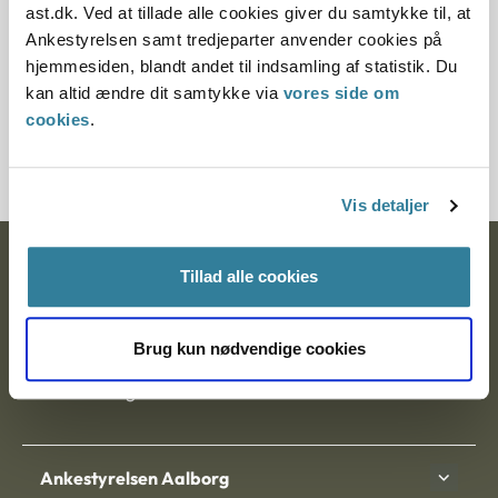
ast.dk. Ved at tillade alle cookies giver du samtykke til, at
Ankestyrelsen samt tredjeparter anvender cookies på
Paragraf
hjemmesiden, blandt andet til indsamling af statistik. Du
§ 60 § 61 § 69
kan altid ændre dit samtykke via
vores side om
cookies
.
Journalnummer J.nr.: 200172-00
Vis detaljer
Ankestyrelsen
Tillad alle cookies
Postadresse:
Brug kun nødvendige cookies
Nytorv 7, 2. sal
9000 Aalborg
Ankestyrelsen Aalborg