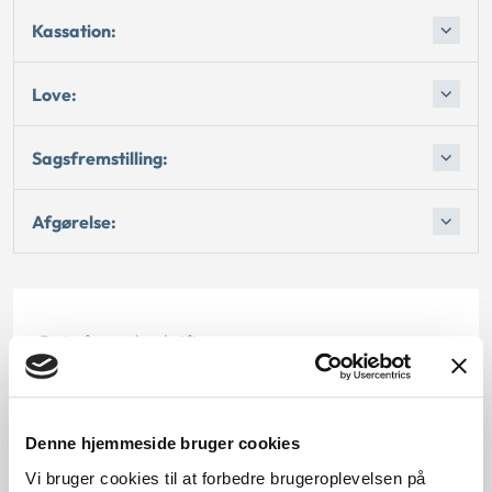
Kassation:
Love:
Sagsfremstilling:
Afgørelse:
Dato for underskrift
15.11.2000
Offentliggørelsesdato
Denne hjemmeside bruger cookies
Vi bruger cookies til at forbedre brugeroplevelsen på
12.07.2013