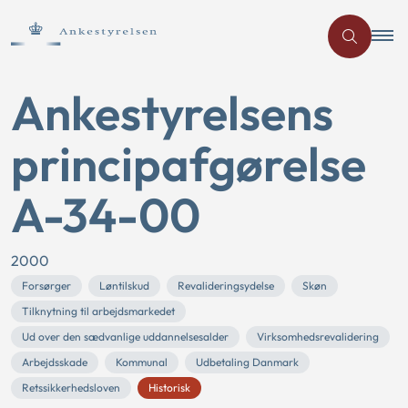
Ankestyrelsens
principafgørelse
A-34-00
2000
Forsørger
Løntilskud
Revalideringsydelse
Skøn
Tilknytning til arbejdsmarkedet
Ud over den sædvanlige uddannelsesalder
Virksomhedsrevalidering
Arbejdsskade
Kommunal
Udbetaling Danmark
Retssikkerhedsloven
Historisk