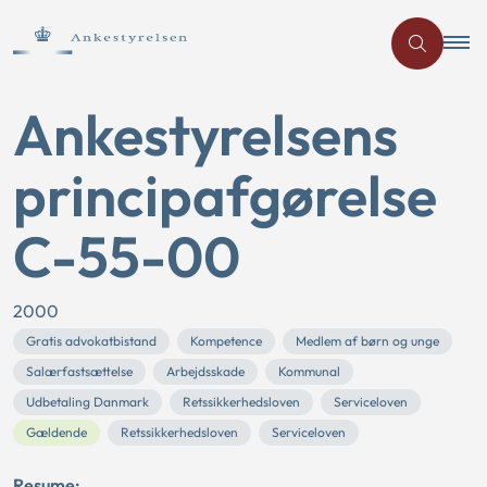
Ankestyrelsens
principafgørelse
C-55-00
2000
Gratis advokatbistand
Kompetence
Medlem af børn og unge
Salærfastsættelse
Arbejdsskade
Kommunal
Udbetaling Danmark
Retssikkerhedsloven
Serviceloven
Gældende
Retssikkerhedsloven
Serviceloven
Resume: