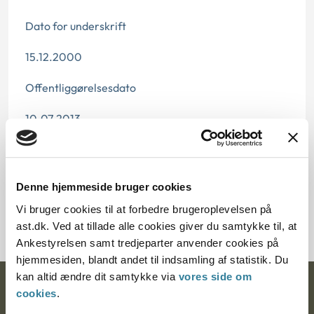
Dato for underskrift
15.12.2000
Offentliggørelsesdato
10.07.2013
Paragraf
§ 60 § 20 § 123 § 72 § 121 § 9 § 44 § 42 § 62 § 21
Denne hjemmeside bruger cookies
Vi bruger cookies til at forbedre brugeroplevelsen på
Journalnummer J.nr.: 350483-00
ast.dk. Ved at tillade alle cookies giver du samtykke til, at
Ankestyrelsen samt tredjeparter anvender cookies på
hjemmesiden, blandt andet til indsamling af statistik. Du
kan altid ændre dit samtykke via
vores side om
Ankestyrelsen
cookies
.