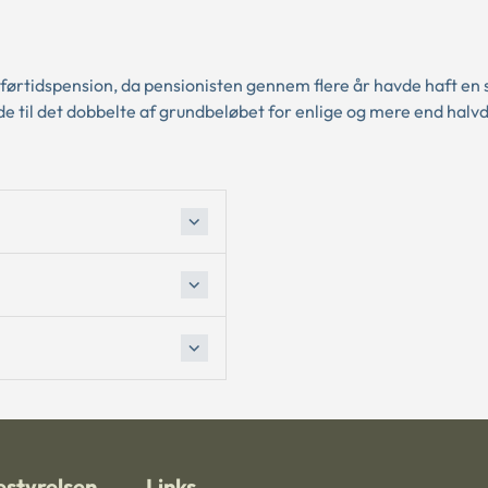
 førtidspension, da pensionisten gennem flere år havde haft en s
e til det dobbelte af grundbeløbet for enlige og mere end halvd
styrelsen
Links