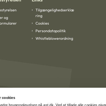
styrelsen
Tilgængelighedserklæ
ring
er og
formularer
Cookies
Persondatapolitik
Whistleblowerordning
 cookies
rbedre brugeroplevelsen på ast.dk. Ved at tillade alle cookies give