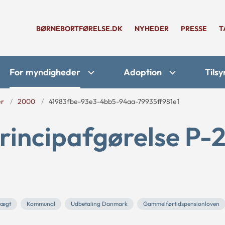
BØRNEBORTFØRELSE.DK
NYHEDER
PRESSE
T
For myndigheder
Adoption
Tilsy
er
2000
41983fbe-93e3-4bb5-94aa-79935ff981e1
rincipafgørelse P-
tægt
Kommunal
Udbetaling Danmark
Gammelførtidspensionloven