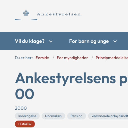
Vil du klage?
For børn og unge
Du er her:
Forside
For myndigheder
Principmeddelels
Ankestyrelsens p
00
2000
Inddragelse
Normalløn
Pension
Vedvarende arbejdsind
Historisk