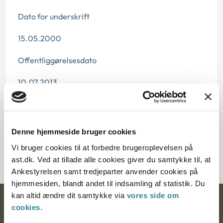
Dato for underskrift
15.05.2000
Offentliggørelsesdato
10.07.2013
Paragraf
§ 84 § 50 § 46c § 32
Denne hjemmeside bruger cookies
Journalnummer J.nr.: 200676-99
Vi bruger cookies til at forbedre brugeroplevelsen på
ast.dk. Ved at tillade alle cookies giver du samtykke til, at
Ankestyrelsen samt tredjeparter anvender cookies på
hjemmesiden, blandt andet til indsamling af statistik. Du
kan altid ændre dit samtykke via
vores side om
Ankestyrelsen
cookies
.